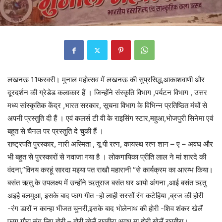
लखनऊ 11फरवरी। मुनाल महोत्सव में लखनऊ की सुप्रसिद्ध,आकाशवाणी और
दूरदर्शन की ग्रेडेड कलाकार हैं । जिन्होंने संस्कृति विभाग ,पर्यटन विभाग , उत्तर
मध्य सांस्कृतिक केंद्र ,भारत सरकार, सूचना विभाग के विभिन्न प्रतिष्ठित मंचों से
अपनी प्रस्तुति दी हैं । एवं कलर्स टी वी के राइसिंग स्टार,महुआ,भोजपुरी सिनेमा एवं
बहुत से चैनल पर प्रस्तुति दे चुकी हैं ।
राष्ट्रपति पुरस्कार, नारी अस्मिता , यू पी रत्न, कायस्थ रत्न शान – ए – अवध और
भी बहुत से पुरस्कारों से नवाजा गया है । लोकगायिका प्रीति लाल ने मां शारदे की
वंदना,”विनय करहूं सारदा मइया पत राखौ महारानी “से कार्यक्रम का आरम्भ किया।
बसंत ऋतु के उपलक्ष्य में उन्होंने ऋतुराज बसंत घर आयो अंगना ,आई बसंत ऋतु
अइहै बलमुआ, इसके बाद फाग गीत -हो लाही सरसों रंग कटेहिया ,ब्रज की होरी
-रंग डारों न कान्हा भीजत चुनरी,इसके बाद भोलेनाथ की होरी -शिव शंकर खेलैं
फाग गौरा संग लिए,होरी – होरी खेलैं रघुबीरा अवध मा होरी खेलैं रघुबीरा।