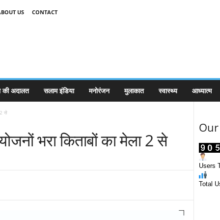
ABOUT US
CONTACT
 की अदालत
सलाम इंडिया
मनोरंजन
मुलाकात
स्वास्थ्य
आध्यात्म
 2 से
Our 
योजनों भरा किताबों का मेला 2 से
Users T
Total U