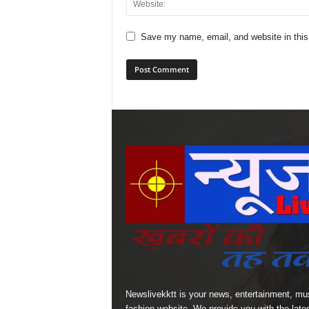
Save my name, email, and website in this
Newslivekktt is your news, entertainment, mu
fashion website. We provide you with the late