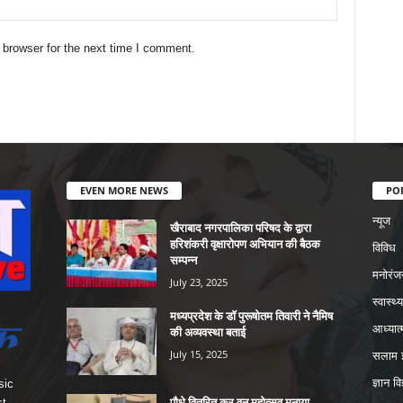
 browser for the next time I comment.
EVEN MORE NEWS
PO
न्यूज
खैराबाद नगरपालिका परिषद के द्वारा
हरिशंकरी वृक्षारोपण अभियान की बैठक
विविध
सम्पन्न
मनोरंज
July 23, 2025
स्वास्थ्य
मध्यप्रदेश के डॉ पुरूषोतम तिवारी ने नैमिष
आध्यात्
की अव्यवस्था बताई
July 15, 2025
सलाम इ
ज्ञान वि
sic
पौधे वितरित कर वन महोत्सव मनाया
st