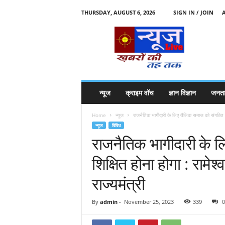
THURSDAY, AUGUST 6, 2026
SIGN IN / JOIN
N
e
w
s
l
i
v
न्यूज
क्राइम वॉच
ज्ञान विज्ञान
जनता
e
k
Home
न्यूज
राजनैतिक भागीदारी के लिए तैलिक समाज को संगठित औ
k
न्यूज
विविध
t
राजनैतिक भागीदारी के 
t
शिक्षित होना होगा : रामेश्
राज्यमंत्री
By
admin
-
November 25, 2023
339
0