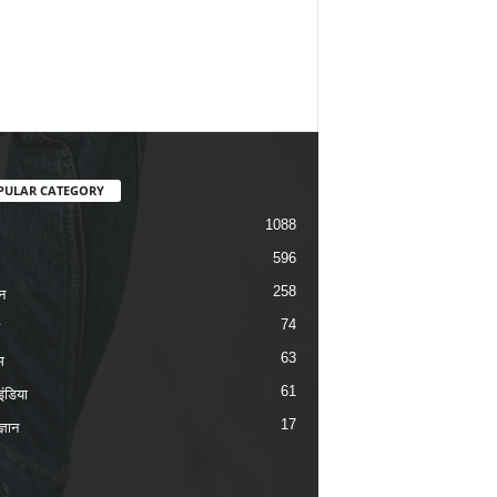
PULAR CATEGORY
1088
596
258
न
74
63
म
61
ंडिया
17
ज्ञान