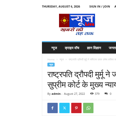
THURSDAY, AUGUST 6, 2026
SIGN IN / JOIN
N
e
w
s
l
i
v
न्यूज
क्राइम वॉच
ज्ञान विज्ञान
जनता
e
k
Home
न्यूज
राष्ट्रपति द्रौपदी मुर्मू ने जस्टिस उदय उमेश ललित को 
k
न्यूज
t
राष्ट्रपति द्रौपदी मुर्म
t
सुप्रीम कोर्ट के मुख्य 
By
admin
-
August 27, 2022
379
0