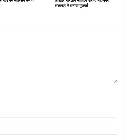
ित कर वन महोत्सव मनाया
अखिल भारतीय साहित्य परिषद महानगर
लखनऊ ने मनाया गुरुपर्व