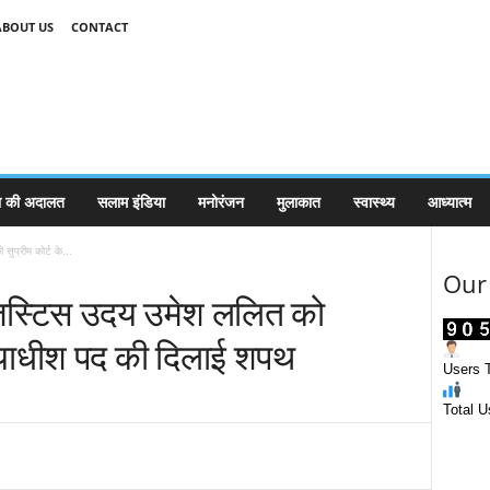
ABOUT US
CONTACT
 की अदालत
सलाम इंडिया
मनोरंजन
मुलाकात
स्वास्थ्य
आध्यात्म
सुप्रीम कोर्ट के...
Our 
ू ने जस्टिस उदय उमेश ललित को
न्यायाधीश पद की दिलाई शपथ
Users T
Total U