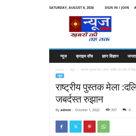
SATURDAY, AUGUST 8, 2026
SIGN IN / JOIN
N
e
w
s
l
i
v
न्यूज
क्राइम वॉच
ज्ञान विज्ञान
जनता
e
k
Home
न्यूज
राष्ट्रीय पुस्तक मेला :दलित साहित्य के प्रति भी दिख
k
न्यूज
t
राष्ट्रीय पुस्तक मेला :द
t
जबर्दस्त रुझान
By
admin
-
October 1, 2022
337
0