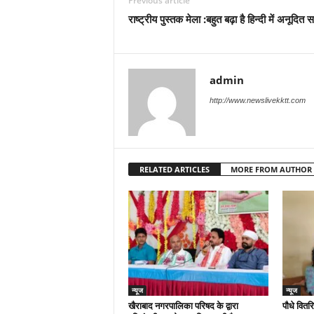
Previous article
राष्ट्रीय पुस्तक मेला :बहुत बढ़ा है हिन्दी में अनूदित स
admin
http://www.newslivekktt.com
RELATED ARTICLES
MORE FROM AUTHOR
न्यूज
न्यूज
खैराबाद नगरपालिका परिषद के द्वारा
पौधे वितर