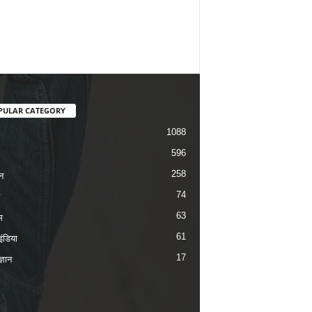
PULAR CATEGORY
1088
596
258
न
74
63
म
61
ंडिया
17
ज्ञान