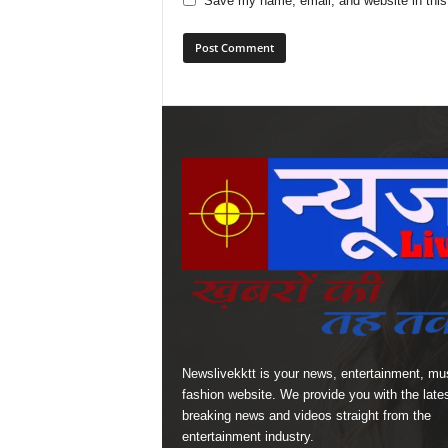
Save my name, email, and website in this
Newslivekktt is your news, entertainment, mu
fashion website. We provide you with the late
breaking news and videos straight from the
entertainment industry.