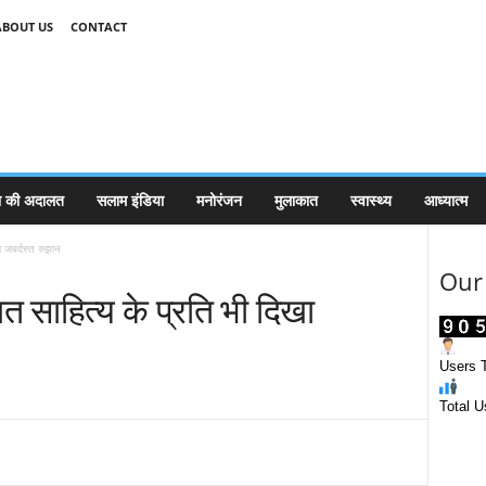
ABOUT US
CONTACT
 की अदालत
सलाम इंडिया
मनोरंजन
मुलाकात
स्वास्थ्य
आध्यात्म
ा जबर्दस्त रुझान
Our 
लित साहित्य के प्रति भी दिखा
Users T
Total U