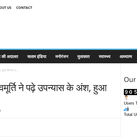
OUT US
CONTACT
 की अदालत
सलाम इंडिया
मनोरंजन
मुलाकात
स्वास्थ्य
आध्यात्म
ंश, हुआ विप्लव-4...
Our 
शिवमूर्ति ने पढ़े उपन्यास के अंश, हुआ
Users T
0
Total U