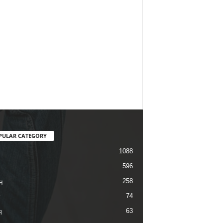
PULAR CATEGORY
1088
596
258
न
74
63
म