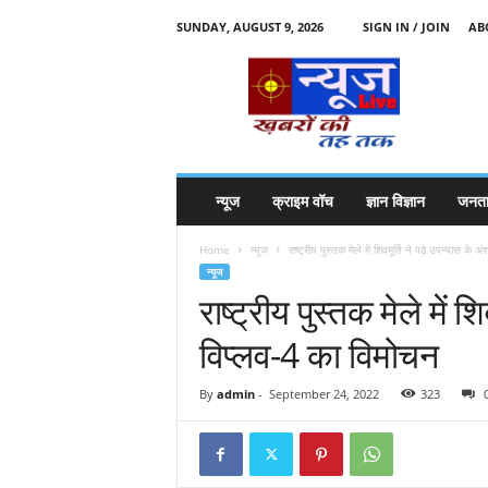
SUNDAY, AUGUST 9, 2026
SIGN IN / JOIN
AB
N
e
w
s
l
i
v
न्यूज
क्राइम वॉच
ज्ञान विज्ञान
जनता
e
k
Home
न्यूज
राष्ट्रीय पुस्तक मेले में शिवमूर्ति ने पढ़े उपन्यास के अ
k
न्यूज
t
राष्ट्रीय पुस्तक मेले में 
t
विप्लव-4 का विमोचन
By
admin
-
September 24, 2022
323