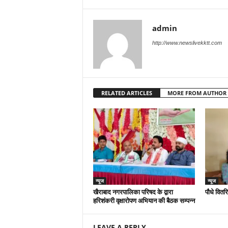
admin
http://www.newslivekktt.com
RELATED ARTICLES
MORE FROM AUTHOR
न्यूज
न्यूज
खैराबाद नगरपालिका परिषद के द्वारा
पौधे वितर
हरिशंकरी वृक्षारोपण अभियान की बैठक सम्पन्न
LEAVE A REPLY