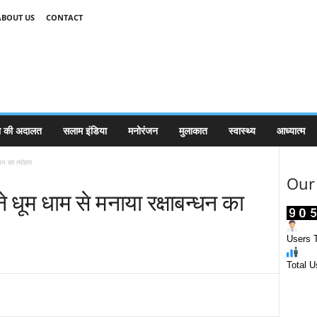
ABOUT US
CONTACT
 की अदालत
सलाम इंडिया
मनोरंजन
मुलाकात
स्वास्थ्य
आध्यात्म
धन का त्योहार
Our 
ने धूम धाम से मनाया रक्षाबन्धन का
Users T
Total U