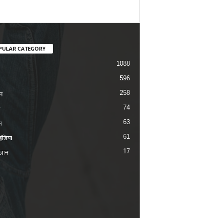
PULAR CATEGORY
1088
596
258
न
74
63
म
61
ंडिया
17
ज्ञान