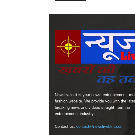
Newslivekktt is your news, entertainment, mu
fashion website. We provide you with the late
breaking news and videos straight from the
entertainment industry.
Contact us:
contact@newslivekktt.com