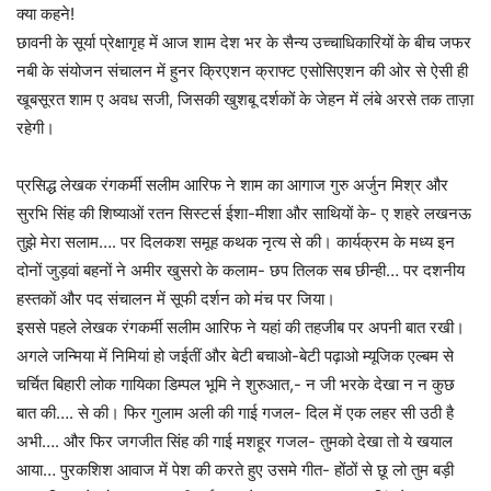
क्या कहने!
छावनी के सूर्या प्रेक्षागृह में आज शाम देश भर के सैन्य उच्चाधिकारियों के बीच जफर
नबी के संयोजन संचालन में हुनर क्रिएशन क्राफ्ट एसोसिएशन की ओर से ऐसी ही
खूबसूरत शाम ए अवध सजी, जिसकी खुशबू दर्शकों के जेहन में लंबे अरसे तक ताज़ा
रहेगी।
प्रसिद्ध लेखक रंगकर्मी सलीम आरिफ ने शाम का आगाज गुरु अर्जुन मिश्र और
सुरभि सिंह की शिष्याओं रतन सिस्टर्स ईशा-मीशा और साथियों के- ए शहरे लखनऊ
तुझे मेरा सलाम…. पर दिलकश समूह कथक नृत्य से की। कार्यक्रम के मध्य इन
दोनों जुड़वां बहनों ने अमीर खुसरो के कलाम- छप तिलक सब छीन्ही… पर दशनीय
हस्तकाें और पद संचालन में सूफी दर्शन को मंच पर जिया।
इससे पहले लेखक रंगकर्मी सलीम आरिफ ने यहां की तहजीब पर अपनी बात रखी।
अगले जन्मिया में निमियां हो जईतीं और बेटी बचाओ-बेटी पढ़ाओ म्यूजिक एल्बम से
चर्चित बिहारी लोक गायिका डिम्पल भूमि ने शुरुआत,- न जी भरके देखा न न कुछ
बात की…. से की। फिर गुलाम अली की गाई गजल- दिल में एक लहर सी उठी है
अभी…. और फिर जगजीत सिंह की गाई मशहूर गजल- तुमको देखा तो ये खयाल
आया… पुरकशिश आवाज में पेश की करते हुए उसमे गीत- होंठों से छू लो तुम बड़ी