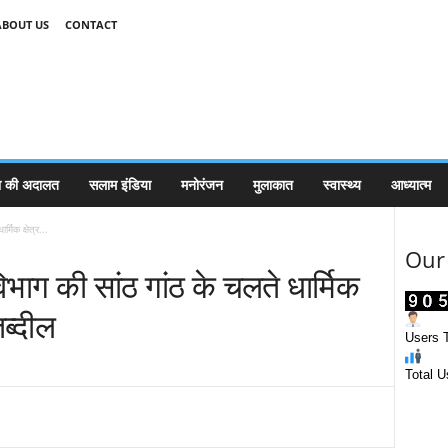
ABOUT US
CONTACT
 की अदालत
सलाम इंडिया
मनोरंजन
मुलाकात
स्वास्थ्य
आध्यात्म
मिक क्षेत्र...
Our 
ाग की सांठ गांठ के चलते धार्मिक
 तब्दील
Users T
Total U