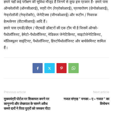
हमारे यहाँ कई परीक्षण की सुविधा मौजूद हैं जिनमें से कुछ इस प्रकार हैं- हमारे पास
ऑन्कोलॉजी (ऑनसीआरई), स्त्री रोग (रेप्रोकोआरई), प्रत्यारोपण (ज़ेनोकोआरई),
नेफ्रोलॉजी (नेफ्रोकॉर), जेनेटिक्स (जीनकोआरई) और रूटीन / निवारक
हेल्थकेयर (वीटासीआरई) आदि हैं।
हमारे पास एमडी/डीएम / पीएचडी डॉक्टरों की एक टीम भी है जिसमें ऑन्को-
पैथोलॉजिस्ट, हेमेटो-पैथोलॉजिस्ट, मेडिकल जेनेटिकिस्ट, साइटोजेनेटिकिस्ट,
मॉलिक्यूलर साइंटिस्ट, पैथोलॉजिस्ट, हिस्टोपैथोलॉजिस्ट और बायोकेमिस्ट शामिल
हैं।
Previous article
Next article
मुख्यमंत्री पोर्टल पर शिकायत करने पर
गजल संग्रह ” मनका – ए – गजल ” का
कानूनगो और लेखपाल के सामने अवैध
विमोचन
कब्जे दारों ने पिता पुत्रों को जमकर पीटा