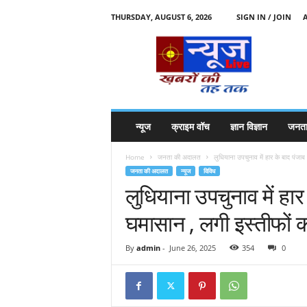
THURSDAY, AUGUST 6, 2026
SIGN IN / JOIN
N
e
w
s
l
i
v
न्यूज
क्राइम वॉच
ज्ञान विज्ञान
जनता
e
k
Home
जनता की अदालत
लुधियाना उपचुनाव में हार के बाद पंजाब क
k
जनता की अदालत
न्यूज
विविध
t
लुधियाना उपचुनाव में हार 
t
घमासान , लगी इस्तीफों 
By
admin
-
June 26, 2025
354
0