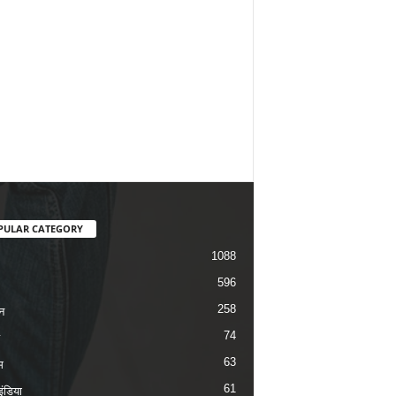
PULAR CATEGORY
1088
596
258
न
74
63
म
61
ंडिया