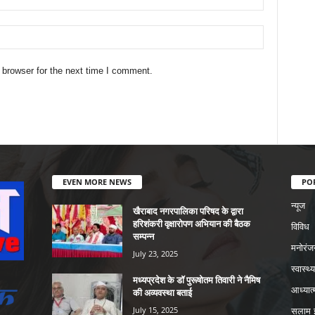
 browser for the next time I comment.
EVEN MORE NEWS
PO
न्यूज
खैराबाद नगरपालिका परिषद के द्वारा
हरिशंकरी वृक्षारोपण अभियान की बैठक
विविध
सम्पन्न
मनोरंज
July 23, 2025
स्वास्थ्य
मध्यप्रदेश के डॉ पुरूषोतम तिवारी ने नैमिष
आध्यात्
की अव्यवस्था बताई
July 15, 2025
सलाम इ