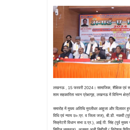
लखनऊ , 15 फरवरी 2024। सामाजिक, शैक्षिक एवं सांस
शाम सहकारिता भवन प्रेक्षागृह, लखनऊ में विभिन्न क्षेत्रो
समारोह में मुख्य अतिथि मुरलीधर आहूजा और दिलावर हुसैन
विधि एवं न्याय उ०.प्र. व जिला जज), बी.डी. नकवी (पू
सिक्रेटरी विधान सभा उ.प्र.), आई.पी. सिंह (पूर्व मुख्
सिविल लखनऊ), अजमत अली सिद्दीकी ( निदेशक कैरिय