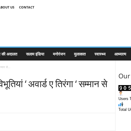
ABOUT US
CONTACT
 की अदालत
सलाम इंडिया
मनोरंजन
मुलाकात
स्वास्थ्य
आध्यात्म
सम्मान से...
Our 
िभूतियां ‘ अवार्ड ए तिरंगा ‘ सम्मान से
Users T
Total U