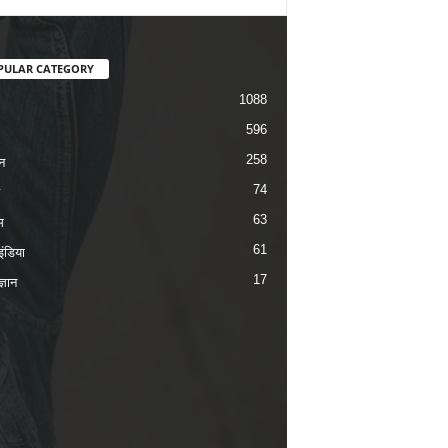
PULAR CATEGORY
1088
596
258
न
74
63
म
61
ंडिया
17
ज्ञान