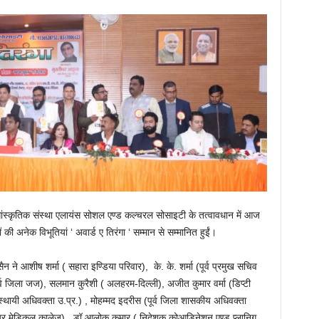
्कृतिक संस्था एलायंस सोशल एण्ड कल्चरल सोसाइटी के तत्वावधान में आज
ं की अनेक विभूतियां ‘ अवार्ड ए तिरंगा ‘ सम्मान से सम्मानित हुईं।
 ने आशीष शर्मा ( सहारा इण्डिया परिवार), के. के. शर्मा (पूर्व प्रमुख सचिव
र्व जिला जज), सलमान कुरैशी ( अलहरम-दिल्ली), अजीत कुमार वर्मा (डिप्टी
य स्थायी अधिवक्ता उ.प्र.) , मोहम्मद इदरीस (पूर्व जिला शासकीय अधिवक्ता
र मेडिकल कालेज), डॉ आलोक कुमार ( निदेशक कोआडिनेशन एण्ड प्लानिग