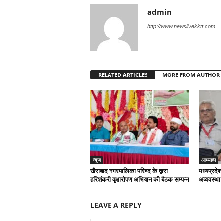
admin
http://www.newslivekktt.com
RELATED ARTICLES
MORE FROM AUTHOR
न्यूज
आध्यात्म
खैराबाद नगरपालिका परिषद के द्वारा
मध्यप्रदेश
हरिशंकरी वृक्षारोपण अभियान की बैठक सम्पन्न
अव्यवस्था
LEAVE A REPLY