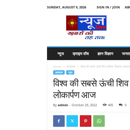
SUNDAY, AUGUST 9, 2026
SIGN IN / JOIN
AB
N
e
w
s
l
i
v
न्यूज
क्राइम वॉच
ज्ञान विज्ञान
जनता
e
k
Home
आध्यात्म
विश्व की सबसे ऊंची शिव प्रतिमा ‘विश्वास स्वरूप
k
आध्यात्म
न्यूज
t
विश्व की सबसे ऊंची शिव प
t
लोकार्पण आज
By
admin
-
October 29, 2022
405
0