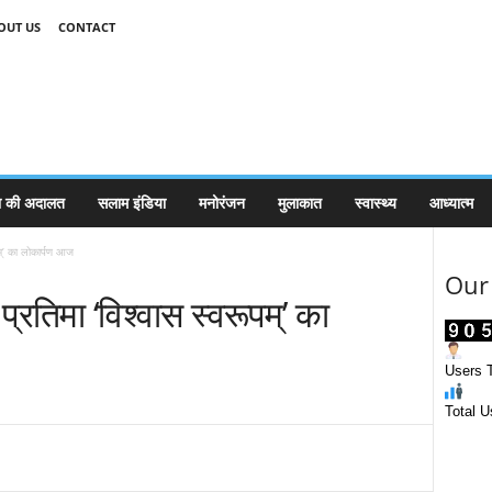
OUT US
CONTACT
 की अदालत
सलाम इंडिया
मनोरंजन
मुलाकात
स्वास्थ्य
आध्यात्म
म्’ का लोकार्पण आज
Our 
्रतिमा ‘विश्वास स्वरूपम्’ का
Users T
Total U