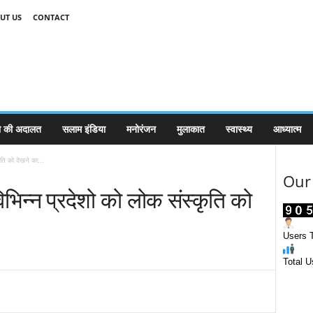
UT US
CONTACT
 की अदालत
सलाम इंडिया
मनोरंजन
मुलाकात
स्वास्थ्य
आध्यात्म
ृति को देखने का...
Our 
िभिन्न प्रदेशो को लोक संस्कृति को
Users T
Total U