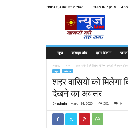
FRIDAY, AUGUST 7, 2026
SIGN IN / JOIN
ABO
N
e
w
s
l
i
v
न्यूज
क्राइम वॉच
ज्ञान विज्ञान
जनता
e
k
Home
न्यूज
शहर वासियों को मिलेगा विभिन्न प्रदेशो को लोक संस्क
k
न्यूज
मनोरंजन
t
शहर वासियों को मिलेगा व
t
देखने का अवसर
By
admin
-
March 24, 2023
302
0