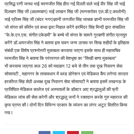
प्रसिद्ध रागी जत्था भाई चरणजीत सिंह हीरा नई दिल्ली वाले भाई वीर सिंह जी भाई
दिलबाग सिंह जी (आलमबाग) भाई लाखन सिंह जी (मानसरोवर एल.डी.ए.कालोनी)
भाई प्रीतम सिंह जी (चंदर नगर)ज्ञानी जगजीत सिंह जाचक ज्ञानी परमजीत सिंह जी
जो संगत को कीर्तन एवं कथा द्वारा निहाल करेंगे हरमिंदर सिंह मिन्दी द्वारा संचालित
“के.के.एन.एस. संगीत एकेडमी” के बच्चे भी संगत के सामने गुरबाणी संगीत प्रस्तुत
करेंगे डॉ.अमरजोत सिंह ने बताया इस पावन जन्म उत्सव पर सिख शहीदों के इतिहास
संबंधी एक विशेष प्रश्नोत्तरी मुकाबला करवाया जाएगा इसके साथ ही महासचिव
परमजीत सिंह ने बताया कि परंपरागत की वेशभूषा का “सिखी बाणा मुकाबला”
भी करवाया जाएगाl कल 26 को मद्याहन 12 बजे से तीन तक दुख निवारण सेवा
सोसायटी , महानगर के तत्वावधान में ब्लड डोनेशन एवं मेडिकल कैंप लगेगाl सरदार
हरकीरत सिंह सेठी अध्यक्ष दुख निवारण सेवा सोसायटी ने बताया इसमें लखनऊ के
प्रतिष्ठित मेडिकल कालेज एवं अस्पतालों के डॉक्टर आए श्रद्धालुओं की फ्री
मेडिकल जांच की सेवा करेगी और श्रद्धालु जनों ने रक्तदान करके गुरु महाराज की
कृपा प्राप्त की l दोनों दिन विभिन्न प्रकार के व्यंजन का लंगर अटूट वितरित किया
गया l