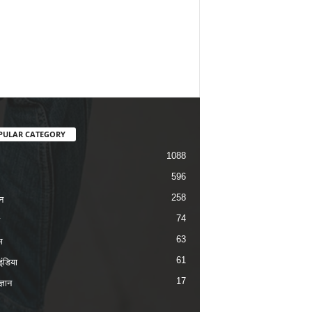
PULAR CATEGORY
1088
596
258
न
74
63
म
61
ंडिया
17
ज्ञान