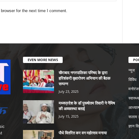
 browser for the next time I comment.
EVEN MORE NEWS
PO
न्यूज
खैराबाद नगरपालिका परिषद के द्वारा
हरिशंकरी वृक्षारोपण अभियान की बैठक
विविध
सम्पन्न
मनोरंज
July 23, 2025
स्वास्थ्य
मध्यप्रदेश के डॉ पुरूषोतम तिवारी ने नैमिष
आध्यात्
की अव्यवस्था बताई
July 15, 2025
सलाम इ
ज्ञान वि
sic
पौधे वितरित कर वन महोत्सव मनाया
st