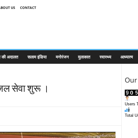
ABOUT US
CONTACT
 की अदालत
सलाम इंडिया
मनोरंजन
मुलाकात
स्वास्थ्य
आध्यात्म
Our 
 जल सेवा शुरू ।
Users T
Total U