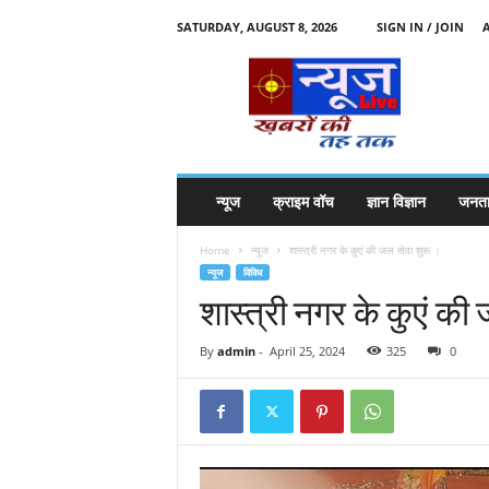
SATURDAY, AUGUST 8, 2026
SIGN IN / JOIN
N
e
w
s
l
i
v
न्यूज
क्राइम वॉच
ज्ञान विज्ञान
जनता
e
k
Home
न्यूज
शास्त्री नगर के कुएं की जल सेवा शुरू ।
k
न्यूज
विविध
t
शास्त्री नगर के कुएं की
t
By
admin
-
April 25, 2024
325
0