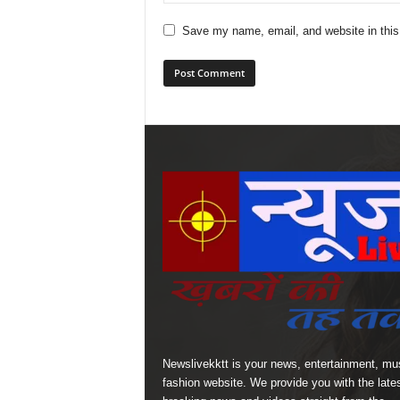
Save my name, email, and website in this
Newslivekktt is your news, entertainment, mu
fashion website. We provide you with the late