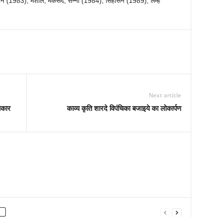
हान (1983), मशाल, मकसद, सन्नी (1984), सिंहासन (1989), लम्हे
Next article
नाकार
काव्य कृति शारदे विपंचिका बजाइये का लोकार्पण