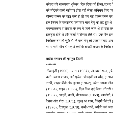
कोहरा की रहस्यमय भूमिका, दिल दिया दर्द लिया,पत्थ
की नौटंकी वाली नायिका हीरा बाई जैसा अभिनय फिर क
तीसरी कसम की बात चली है तो जब यह फिल्म बनने की तैया
इस फिल्म के कथाकार फणीश्वर नाथ रेणु भी आए हुए थे।
उपन्यासकार व लेखक के रूप में जाने जाते थे तो उस 
इकट्ठा होते थे और चर्चा में हिस्सा लेते थे। एक दिन इस
निर्देशक तय हो चुके थे, ने कहा रेणु तो एकदम गंवार आ
समय सभी मौन हो गए थे क्योंकि तीसरी कसम के निर्देश क
वहीदा रहमान की प्रमुख फिल्में
********
सीआईडी (1956), प्यासा (1957), सोलहवां साल, ट्व
कांटे, काला बाजार, गर्ल फ्रेंड, चौदहवीं का चांद, (
राखी, साहब बीवी और गुलाम (1962), कौन अपना कौन प
(1964), गाइड (1965), दिल दिया दर्द लिया, तीसरी
(1967), आदमी, बाजी, नीलकमल (1968), खामोशी, मेर
रेशमा और शेरा (1971), सुबह ओ शाम, जिंदगी जिंदगी 
(1976), त्रिशूल (1978), कभी-कभी, ज्योति बने ज्