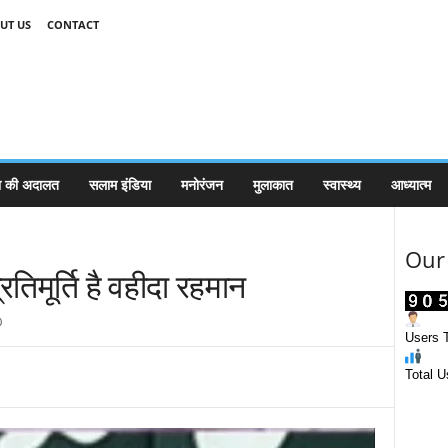
UT US
CONTACT
 की अदालत
सलाम इंडिया
मनोरंजन
मुलाकात
स्वास्थ्य
आध्यात्म
Our 
िमूर्ति है वहीदा रहमान
0
Users T
Total U