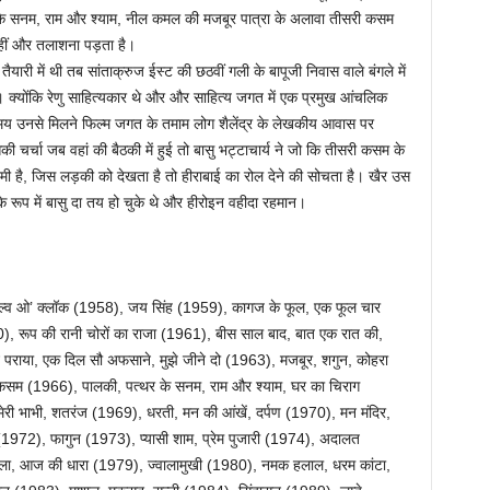
र के सनम, राम और श्याम, नील कमल की मजबूर पात्रा के अलावा तीसरी कसम
हीं और तलाशना पड़ता है।
री में थी तब सांताक्रुज ईस्ट की छठवीं गली के बापूजी निवास वाले बंगले में
 क्योंकि रेणु साहित्यकार थे और और साहित्य जगत में एक प्रमुख आंचलिक
समय उनसे मिलने फिल्म जगत के तमाम लोग शैलेंद्र के लेखकीय आवास पर
की चर्चा जब वहां की बैठकी में हुई तो बासु भट्टाचार्य ने जो कि तीसरी कसम के
दमी है, जिस लड़की को देखता है तो हीराबाई का रोल देने की सोचता है। खैर उस
े रूप में बासु दा तय हो चुके थे और हीरोइन वहीदा रहमान।
ेल्व ओ’ क्लॉक (1958), जय सिंह (1959), कागज के फूल, एक फूल चार
1960), रूप की रानी चोरों का राजा (1961), बीस साल बाद, बात एक रात की,
राया, एक दिल सौ अफसाने, मुझे जीने दो (1963), मजबूर, शगुन, कोहरा
 कसम (1966), पालकी, पत्थर के सनम, राम और श्याम, घर का चिराग
ी भाभी, शतरंज (1969), धरती, मन की आंखें, दर्पण (1970), मन मंदिर,
(1972), फागुन (1973), प्यासी शाम, प्रेम पुजारी (1974), अदालत
वाला, आज की धारा (1979), ज्वालामुखी (1980), नमक हलाल, धरम कांटा,