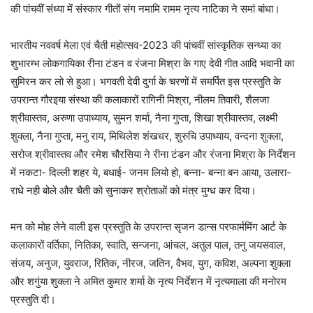
की पांचवीं संध्या में संस्कार गीतों संग नमामि रामम नृत्य नाटिका ने समां बांधा।
भारतीय नववर्ष मेला एवं चैती महोत्सव-2023 की पांचवीं सांस्कृतिक सन्ध्या का
शुभारम्भ लोकगायिका रीना टंडन व रंजना मिश्रा के गाए देवी गीत आदि भवानी का
सुमिरन कर लो से हुआ। भगवती देवी दुर्गा के चरणों में समर्पित इस प्रस्तुति के
उपरान्त गौरइया संस्था की कलाकारों रागिनी मिश्रा, नीलम तिवारी, शैलजा
श्रीवास्तव, अरुणा उपाध्याय, सुमन शर्मा, नैना गुप्ता, शिखा श्रीवास्तव, लक्ष्मी
शुक्ला, नैना गुप्ता, मनु राय, मिथिलेश शंखधर, शुरुचि उपाध्याय, वन्दना शुक्ला,
सरोज श्रीवास्तव और रमेश चौरसिया ने रीना टंडन और रंजना मिश्रा के निर्देशन
में नकटा- दिल्ली शहर ये, बधाई- जनम लियो हो, बन्ना- बन्ना बन आया, उलारा-
राधे नही बोले और चैती को सुनाकर श्रोताओं को मंत्र मुग्ध कर दिया।
मन को मोह लेने वाली इस प्रस्तुति के उपरान्त सृजन डान्स परफार्ममिंग आर्ट के
कलाकारों वर्तिका, नितिका, स्वाति, सन्जना, आंचल, अतुल पाल, तनु जयसवाल,
संजय, अनुज, युवराज, रितिक, नीरज, जतिन, वैभव, युग, कविश, अल्पना शुक्ला
और शगुंया शुक्ला ने अमित कुमार शर्मा के नृत्य निर्देशन में नृत्यमाला की मनोरम
प्रस्तुति दी।