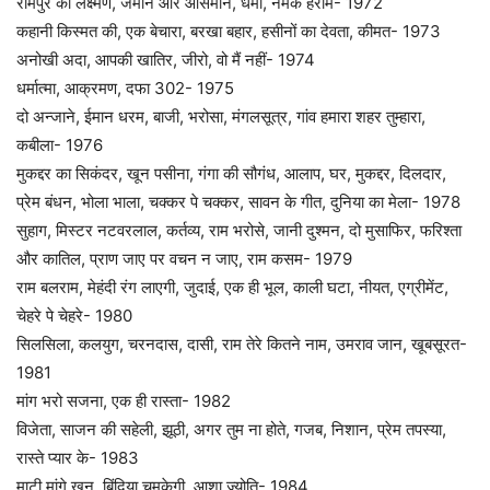
रामपुर का लक्ष्मण, जमीन और आसमान, धर्मा, नमक हराम- 1972
कहानी किस्मत की, एक बेचारा, बरखा बहार, हसीनों का देवता, कीमत- 1973
अनोखी अदा, आपकी खातिर, जीरो, वो मैं नहीं- 1974
धर्मात्मा, आक्रमण, दफा 302- 1975
दो अन्जाने, ईमान धरम, बाजी, भरोसा, मंगलसूत्र, गांव हमारा शहर तुम्हारा,
कबीला- 1976
मुकद्दर का सिकंदर, खून पसीना, गंगा की सौगंध, आलाप, घर, मुकद्दर, दिलदार,
प्रेम बंधन, भोला भाला, चक्कर पे चक्कर, सावन के गीत, दुनिया का मेला- 1978
सुहाग, मिस्टर नटवरलाल, कर्तव्य, राम भरोसे, जानी दुश्मन, दो मुसाफिर, फरिश्ता
और कातिल, प्राण जाए पर वचन न जाए, राम कसम- 1979
राम बलराम, मेहंदी रंग लाएगी, जुदाई, एक ही भूल, काली घटा, नीयत, एग्रीमेंट,
चेहरे पे चेहरे- 1980
सिलसिला, कलयुग, चरनदास, दासी, राम तेरे कितने नाम, उमराव जान, खूबसूरत-
1981
मांग भरो सजना, एक ही रास्ता- 1982
विजेता, साजन की सहेली, झूठी, अगर तुम ना होते, गजब, निशान, प्रेम तपस्या,
रास्ते प्यार के- 1983
माटी मांगे खून, बिंदिया चमकेगी, आशा ज्योति- 1984