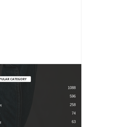
PULAR CATEGORY
1088
596
258
न
74
63
म