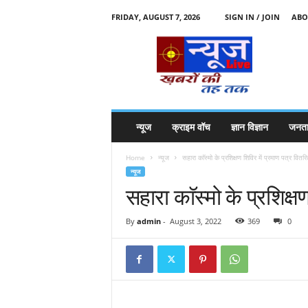
FRIDAY, AUGUST 7, 2026
SIGN IN / JOIN
ABO
N
e
w
s
l
i
v
न्यूज
क्राइम वॉच
ज्ञान विज्ञान
जनता
e
k
Home
न्यूज
सहारा काॅस्मो के प्रशिक्षण शिविर में प्रमाण पत्र वितर
k
न्यूज
t
सहारा काॅस्मो के प्रशिक्ष
t
By
admin
-
August 3, 2022
369
0