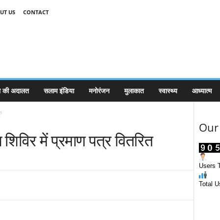
UT US
CONTACT
 की अदालत
सलाम इंडिया
मनोरंजन
मुलाकात
स्वास्थ्य
आध्यात्म
ित
Our 
ण शिविर में प्रमाण पत्र वितरित
Users T
Total U