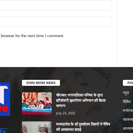
 browser for the next time I comment.
EVEN MORE NEWS
PO
न्यूज
खैराबाद नगरपालिका परिषद के द्वारा
हरिशंकरी वृक्षारोपण अभियान की बैठक
विविध
सम्पन्न
मनोरंज
July 23, 2025
स्वास्थ्य
मध्यप्रदेश के डॉ पुरूषोतम तिवारी ने नैमिष
आध्यात्
की अव्यवस्था बताई