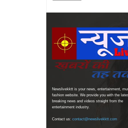
Newslivekktt is your news, entertainment, mu
fashion website. We provide you with the late
breaking news and videos straight from the
entertainment industry.
Contact us:
contact@newslivekktt.com