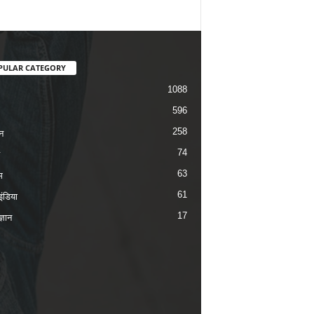
PULAR CATEGORY
1088
596
258
न
74
63
म
61
ंडिया
17
ज्ञान