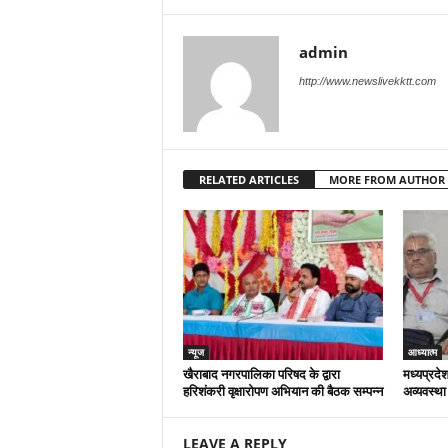
admin
http://www.newslivekktt.com
RELATED ARTICLES
MORE FROM AUTHOR
न्यूज
आध्यात्म
खैराबाद नगरपालिका परिषद के द्वारा
मध्यप्रदेश
हरिशंकरी वृक्षारोपण अभियान की बैठक सम्पन्न
अव्यवस्था
LEAVE A REPLY