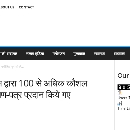
ABOUT US
CONTACT
 की अदालत
सलाम इंडिया
मनोरंजन
मुलाकात
स्वास्थ्य
आध्यात्म
्रशिक्षित युवाओं को...
Our 
न द्वारा 100 से अधिक कौशल
माण-पत्र प्रदान किये गए
Users T
Total U