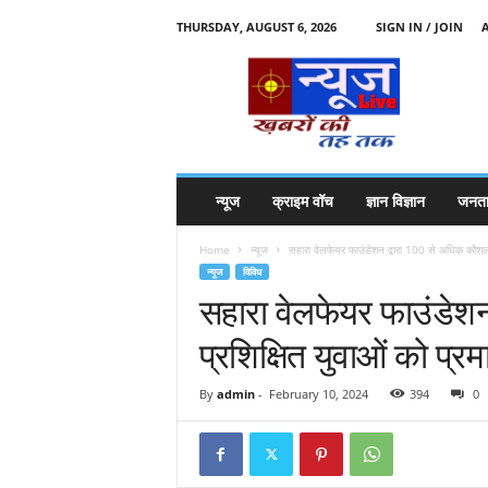
THURSDAY, AUGUST 6, 2026
SIGN IN / JOIN
N
e
w
s
l
i
v
न्यूज
क्राइम वॉच
ज्ञान विज्ञान
जनता
e
k
Home
न्यूज
सहारा वेलफेयर फाउंडेशन द्वारा 100 से अधिक कौशल प
k
न्यूज
विविध
t
सहारा वेलफेयर फाउंडेश
t
प्रशिक्षित युवाओं को प्र
By
admin
-
February 10, 2024
394
0