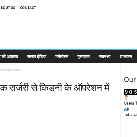
ABOUT US
CONTACT
 की अदालत
सलाम इंडिया
मनोरंजन
मुलाकात
स्वास्थ्य
आध्यात्म
रेशन में मिली सफलता
Our 
टिक सर्जरी से किडनी के ऑपरेशन में
Users T
Total U