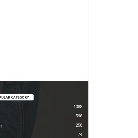
PULAR CATEGORY
1088
596
258
न
74