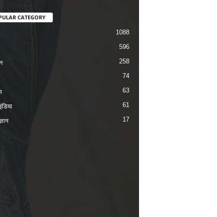
PULAR CATEGORY
1088
596
258
न
74
63
म
61
ंडिया
17
ज्ञान