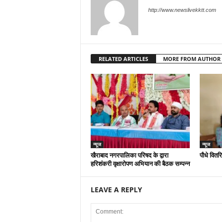
http://www.newslivekktt.com
RELATED ARTICLES
MORE FROM AUTHOR
न्यूज
न्यूज
खैराबाद नगरपालिका परिषद के द्वारा
पौधे वितर
हरिशंकरी वृक्षारोपण अभियान की बैठक सम्पन्न
LEAVE A REPLY