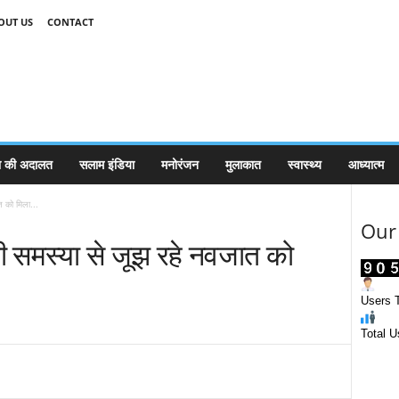
OUT US
CONTACT
 की अदालत
सलाम इंडिया
मनोरंजन
मुलाकात
स्वास्थ्य
आध्यात्म
त को मिला...
Our 
की समस्या से जूझ रहे नवजात को
Users T
Total U