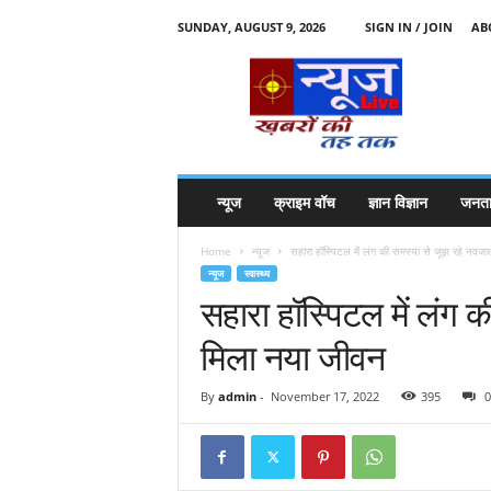
SUNDAY, AUGUST 9, 2026
SIGN IN / JOIN
AB
N
e
w
s
l
i
v
न्यूज
क्राइम वॉच
ज्ञान विज्ञान
जनता
e
k
Home
न्यूज
सहारा हॉस्पिटल में लंग की समस्या से जूझ रहे नवजा
k
न्यूज
स्वास्थ्य
t
सहारा हॉस्पिटल में लंग 
t
मिला नया जीवन
By
admin
-
November 17, 2022
395
0