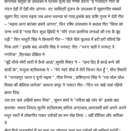
विनायक चतुर्थी के उपलक्ष्य में प्रथम पूज्य देव गणेश वंदना “हे गजवदन गौरी के
नंदन ऐहौ री ऐहौ मोर अंगना- वट सावित्री पूजन के उपलक्ष्य में सुहागगीत सबको
सुहाग दिए जाना मइया जब आना भवनवा मां गाया,इसके बाद शशि गुप्ता ने देवी गीत
– “मइया आना बारंबार हमारे अंगना”, फिर रश्मि उपाध्याय ने बधावा गीत “सिया को
जन्म भयो है “गाया फिर सुधा द्विवेदी ने “मोरे राजा छतरिया लगाओ की रस कै बूंद
पड़ी ” फिर माधुरी सिंह ने किसानी गीत – “पीले पीले फूलवा में हरी हरी पतियॉ कि
निक लागे ” इसके बाद अंजलि सिंह ने पनघट गीत -“भरन चली रे पनघट पे
गगरिया” ,प्रियंका दीक्षित ने
“बूंदें भीजे मोरी सारी मै कैसे आऊं”,सुमति मिश्र ने – “छपा दिए हैं कार्ड बन्ने की
शादी के”, मंजुला श्रीवास्तव ने – “मेरे प्यारे सैयां मै तेरी जिंजर मेल हूँ “, मीरा तिवारी
ने “जनकपुर जाना ए दूनो भइया ” ,गीता निगम , शशिप्रभा सिंह ने “रस घोल घोल
पियवा की बोलिया लागेला” साधना कपूर ने नकटा गीत -“दिन भर चाहे जहां रहियो
हमार पिया
रात घर चले अहियो हमार पिया” , सुमन शर्मा ने “नदिया बहे जोर से” इसके बाद
क्रमशः ममता जिंदल,सुरभि श्रीवास्तव,सरिता अग्रवाल,अमरावती वर्मा अपने अपने
मधुर स्वरों में लोकगीत गाकर दर्शकों का मन मोह लिया । वहीं दीपिका और रूपिका
ने
सैयां मिले लड़कईयां मैं का करू पर जोरदार नृत्य कर दर्शकों की तालियां बटोरीं।