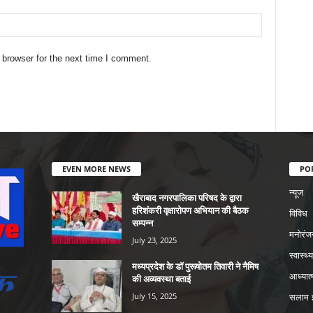
 browser for the next time I comment.
EVEN MORE NEWS
PO
न्यूज
खैराबाद नगरपालिका परिषद के द्वारा
हरिशंकरी वृक्षारोपण अभियान की बैठक
विविध
सम्पन्न
मनोरंज
July 23, 2025
स्वास्थ्य
मध्यप्रदेश के डॉ पुरूषोतम तिवारी ने नैमिष
आध्यात्
की अव्यवस्था बताई
July 15, 2025
सलाम इ