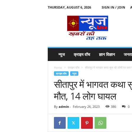
THURSDAY, AUGUST 6, 2026
SIGN IN / JOIN
N
e
w
s
l
i
v
न्यूज
क्राइम वॉच
ज्ञान विज्ञान
जनता
e
k
Home
क्राइम वॉच
सीतापुर में भागवत कथा सुन रहे लोगों पर कार च
k
क्राइम वॉच
न्यूज
t
सीतापुर में भागवत कथा सु
t
मौत, 14 लोग घायल
By
admin
-
February 26, 2023
386
0