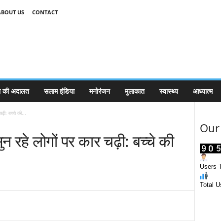
ABOUT US
CONTACT
 की अदालत
सलाम इंडिया
मनोरंजन
मुलाकात
स्वास्थ्य
आध्यात्म
ढ़ी: बच्चे की...
Our 
न रहे लोगों पर कार चढ़ी: बच्चे की
Users T
Total U