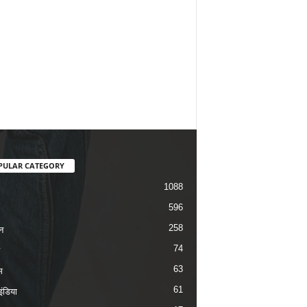
PULAR CATEGORY
1088
596
258
न
74
63
म
61
ंडिया