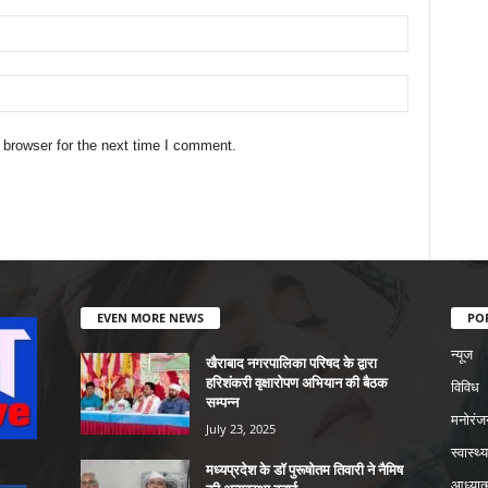
 browser for the next time I comment.
EVEN MORE NEWS
PO
न्यूज
खैराबाद नगरपालिका परिषद के द्वारा
हरिशंकरी वृक्षारोपण अभियान की बैठक
विविध
सम्पन्न
मनोरंज
July 23, 2025
स्वास्थ्य
मध्यप्रदेश के डॉ पुरूषोतम तिवारी ने नैमिष
आध्यात्