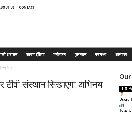
ABOUT US
CONTACT
 की अदालत
सलाम इंडिया
मनोरंजन
मुलाकात
स्वास्थ्य
आध्यात्म
भिनय के गुर
Our 
और टीवी संस्थान सिखाएगा अभिनय
Users T
Total U