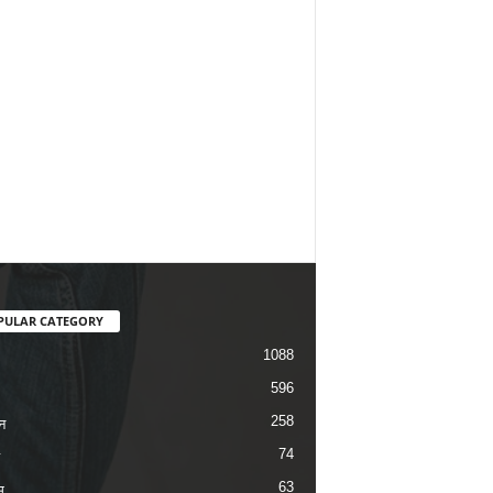
PULAR CATEGORY
1088
596
258
न
74
63
म