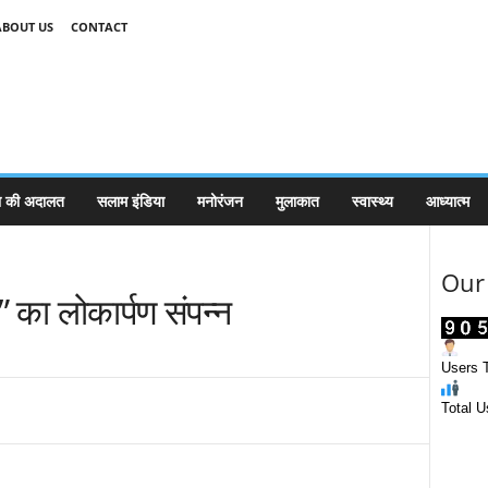
ABOUT US
CONTACT
 की अदालत
सलाम इंडिया
मनोरंजन
मुलाकात
स्वास्थ्य
आध्यात्म
Our 
ध” का लोकार्पण संपन्न
Users T
Total U