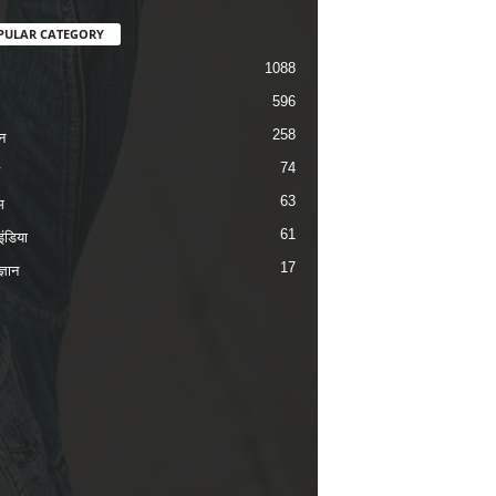
PULAR CATEGORY
1088
596
258
न
74
63
म
61
ंडिया
17
ज्ञान