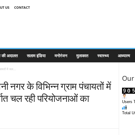
UT US
CONTACT
 की अदालत
सलाम इंडिया
मनोरंजन
मुलाकात
स्वास्थ्य
आध्यात्म
चायतों में जल...
Our 
िनी नगर के विभिन्न ग्राम पंचायतों में
्गत चल रही परियोजनाओं का
Users T
Total U