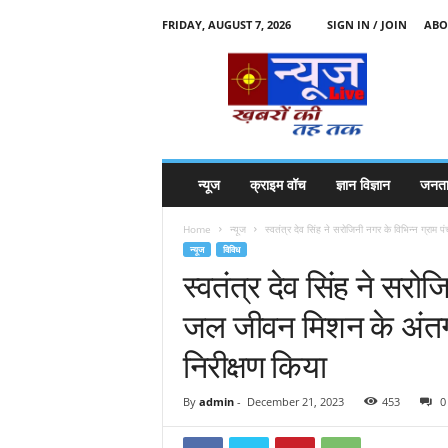
FRIDAY, AUGUST 7, 2026
SIGN IN / JOIN
ABO
N
e
w
s
l
i
v
न्यूज
क्राइम वॉच
ज्ञान विज्ञान
जनता
e
k
Home
न्यूज
स्वतंत्र देव सिंह ने सरोजिनी नगर के विभिन्न ग्राम पं
k
न्यूज
विविध
t
स्वतंत्र देव सिंह ने सरोज
t
जल जीवन मिशन के अंतर
निरीक्षण किया
By
admin
-
December 21, 2023
453
0