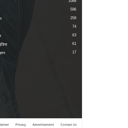
1088
596
258
न
74
63
म
61
ंडिया
17
ज्ञान
laimer
Privacy
Advertisement
Contact Us