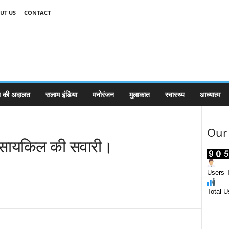
UT US
CONTACT
 की अदालत
सलाम इंडिया
मनोरंजन
मुलाकात
स्वास्थ्य
आध्यात्म
Our 
ंगे सायकिल की सवारी।
Users T
Total U