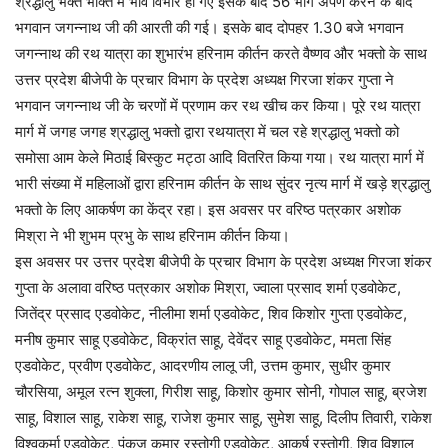
श्रद्धालु भक्त भक्ति में भाव विभोर हो गए इसके बाद 56 भोग अर्पण करने के बाद
भगवान जगन्नाथ जी की आरती की गई। इसके बाद दोपहर 1.30 बजे भगवान
जगन्नाथ की रथ यात्रा का शुभारंभ हरिनाम कीर्तन करते वैष्णव और भक्तो के साथ
उत्तर प्रदेश बीजेपी के प्रचार विभाग के प्रदेश अध्यक्ष गिरजा शंकर गुप्ता ने
भगवान जगन्नाथ जी के चरणों में प्रणाम कर रथ खीच कर किया। पूरे रथ यात्रा
मार्ग में जगह जगह श्रद्धालु भक्तो द्वारा रथयात्रा में चल रहे श्रद्धालु भक्तो को
समोसा आम केले मिठाई बिस्कुट मट्ठा आदि वितरित किया गया। रथ यात्रा मार्ग में
भारी संख्या में महिलाओं द्वारा हरिनाम कीर्तन के साथ सुंदर नृत्य मार्ग में खड़े श्रद्धालु
भक्तो के लिए आकर्षण का केंद्र रहा। इस अवसर पर वरिष्ठ पत्रकार अशोक
मिश्रा ने भी शुभम प्रभु के साथ हरिनाम कीर्तन किया।
इस अवसर पर उत्तर प्रदेश बीजेपी के प्रचार विभाग के प्रदेश अध्यक्ष गिरजा शंकर
गुप्ता के अलावा वरिष्ठ पत्रकार अशोक मिश्रा, ज्वाला प्रसाद शर्मा एडवोकेट,
जितेंद्र प्रसाद एडवोकेट, नीलीमा शर्मा एडवोकेट, शिव किशोर गुप्ता एडवोकेट,
मनीष कुमार साहू एडवोकेट, विक्रांत साहू, देवेंदर साहू एडवोकेट, ममता सिंह
एडवोकेट, प्रवीण एडवोकेट, आदरणीय लालू जी, उत्तम कुमार, सुधीर कुमार
चौरसिया, अमूल रत्न शुक्ला, गिरीश साहू, किशोर कुमार सोनी, गोपाल साहू, ब्रजेश
साहू, विशाल साहू, राकेश साहू, राजेश कुमार साहू, सुमेश साहू, दिलीप तिवारी, राकेश
विश्वकर्मा एडवोकेट, पंकज कुमार रस्तोगी एडवोकेट, आकर्ष रस्तोगी, शिव विशाल