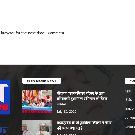
 browser for the next time I comment.
EVEN MORE NEWS
PO
न्यूज
खैराबाद नगरपालिका परिषद के द्वारा
हरिशंकरी वृक्षारोपण अभियान की बैठक
विविध
सम्पन्न
मनोरंज
July 23, 2025
स्वास्थ्य
मध्यप्रदेश के डॉ पुरूषोतम तिवारी ने नैमिष
आध्यात्
की अव्यवस्था बताई