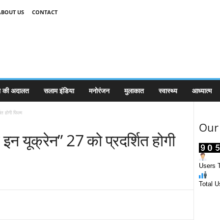
ABOUT US
CONTACT
 की अदालत
सलाम इंडिया
मनोरंजन
मुलाकात
स्वास्थ्य
आध्यात्म
ित होगी फिल्म
Our 
 इन यूक्रेन” 27 को प्रदर्शित होगी
Users T
Total U