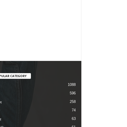
PULAR CATEGORY
1088
596
258
न
74
63
म