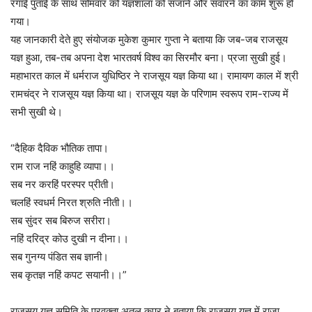
रंगाई पुताई के साथ सोमवार को यज्ञशाला को सजाने और संवारने का काम शुरू हो
गया।
यह जानकारी देते हुए संयोजक मुकेश कुमार गुप्ता ने बताया कि जब-जब राजसूय
यज्ञ हुआ, तब-तब अपना देश भारतवर्ष विश्व का सिरमौर बना। प्रजा सुखी हुई।
महाभारत काल में धर्मराज युधिष्ठिर ने राजसूय यज्ञ किया था। रामायण काल में श्री
रामचंद्र ने राजसूय यज्ञ किया था। राजसूय यज्ञ के परिणाम स्वरूप राम-राज्य में
सभी सुखी थे।
“दैहिक दैविक भौतिक तापा।
राम राज नहिं काहुहि व्यापा।।
सब नर करहिं परस्पर प्रीती।
चलहिं स्वधर्म निरत श्रुति नीती।।
सब सुंदर सब बिरुज सरीरा।
नहिं दरिद्र कोउ दुखी न दीना।।
सब गुनग्य पंडित सब ज्ञानी।
सब कृतज्ञ नहिं कपट सयानी।।”
राजसूय यज्ञ समिति के प्रवक्ता अतुल कपूर ने बताया कि राजसूय यज्ञ में राजा