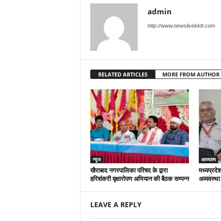
admin
http://www.newslivekktt.com
RELATED ARTICLES
MORE FROM AUTHOR
न्यूज
आध्यात्म
खैराबाद नगरपालिका परिषद के द्वारा
मध्यप्रदेश
हरिशंकरी वृक्षारोपण अभियान की बैठक सम्पन्न
अव्यवस्था
LEAVE A REPLY