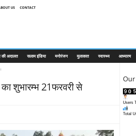
ABOUT US
CONTACT
 की अदालत
सलाम इंडिया
मनोरंजन
मुलाकात
स्वास्थ्य
आध्यात्म
से
Our 
 का शुभारम्भ 21फरवरी से
Users T
Total U