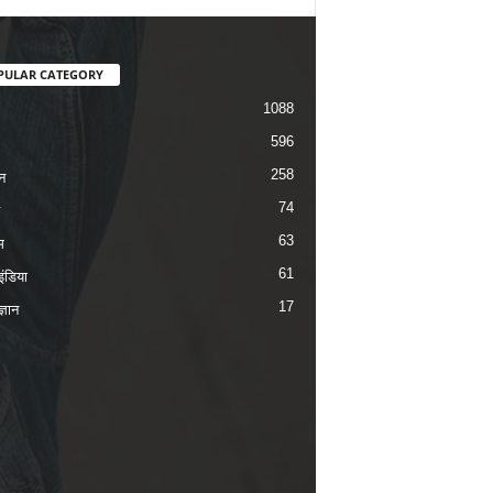
PULAR CATEGORY
1088
596
258
न
74
63
म
61
ंडिया
17
ज्ञान